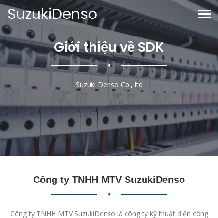
SuzukiDenso
Giới thiệu về SDK
♦
Suzuki Denso Co., ltd
Công ty TNHH MTV SuzukiDenso
♦
Công ty TNHH MTV SuzukiDenso là công ty kỹ thuật điện công