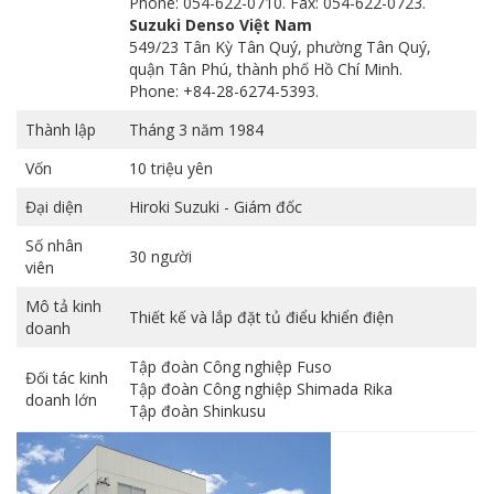
Phone: 054-622-0710. Fax: 054-622-0723.
Suzuki Denso Việt Nam
549/23 Tân Kỳ Tân Quý, phường Tân Quý,
quận Tân Phú, thành phố Hồ Chí Minh.
Phone: +84-28-6274-5393.
Thành lập
Tháng 3 năm 1984
Vốn
10 triệu yên
Đại diện
Hiroki Suzuki - Giám đốc
Số nhân
30 người
viên
Mô tả kinh
Thiết kế và lắp đặt tủ điểu khiển điện
doanh
Tập đoàn Công nghiệp Fuso
Đối tác kinh
Tập đoàn Công nghiệp Shimada Rika
doanh lớn
Tập đoàn Shinkusu