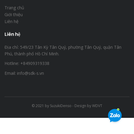
Trang chủ
Giới thiệu
Liên hệ
Liên hệ
Địa chỉ: 549/23 Tân Kỳ Tân Quý, phường Tân Quý, quận Tân
Phú, thành phố Hồ Chí Minh.
Hotline: +84909319338
Email: info@sdk-s.vn
© 2021 by SuzukiDenso - Design by
WDVT