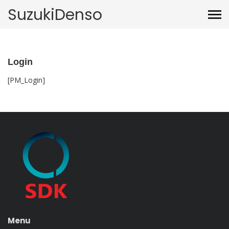
SuzukiDenso
Login
[PM_Login]
Menu